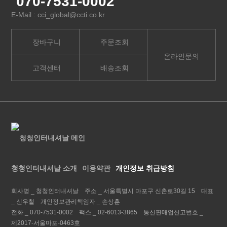
070-7531-0002
E-Mail : cci_global@ccti.co.kr
장바구니
주문조회
온라인문의
고객센터
배송조회
청청인터내셔날 소개
이용약관
개인정보 취급방침
회사명 _
청청인터내셔날
주소 _
서울특별시 마포구 신촌로30길 15
대표
_
신우철
개인정보관리책임자 _
손상훈
전화 _
070-7531-0002
팩스 _
02-6013-3865
통신판매업신고번호 _
제2017-서울마포-0463호