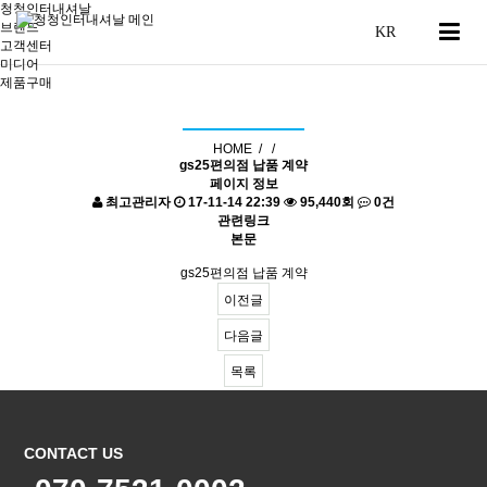
청청인터내셔날
브랜드
고객센터
미디어
제품구매
공지사항
HOME /
/
gs25편의점 납품 계약
페이지 정보
최고관리자
17-11-14 22:39
95,440회
0건
관련링크
본문
gs25편의점 납품 계약
이전글
다음글
목록
CONTACT US