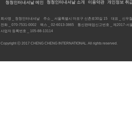
청청인터내셔날 소개
이용약관
개인정보 취
회사명 _
청청인터내셔날
주소 _
서울특별시 마포구 신촌로30길 15
대표 _
신우
전화 _
070-7531-0002
팩스 _
02-6013-3865
통신판매업신고번호 _
제2017-서
사업자 등록번호 _
105-88-13114
Copyright ⓒ 2017 CHENG CHENG INTERNATIONAL. All rights reserved.