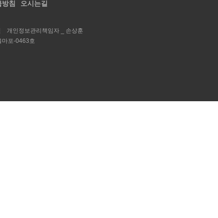
급방침
오시는길
철
개인정보관리책임자 _
손상훈
울마포-0463호