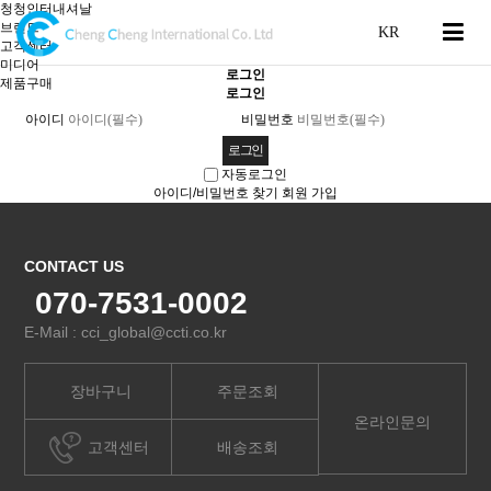
청청인터내셔날
브랜드
고객센터
미디어
로그인
제품구매
로그인
아이디
비밀번호
자동로그인
아이디/비밀번호 찾기
회원 가입
CONTACT US
070-7531-0002
E-Mail : cci_global@ccti.co.kr
장바구니
주문조회
온라인문의
고객센터
배송조회