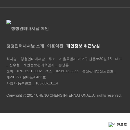
청청인터내셔날 소개
이용약관
개인정보 취급방침
회사명 _
청청인터내셔날
주소 _
서울특별시 마포구 신촌로30길 15
대표
_
신우철
개인정보관리책임자 _
손상훈
전화 _
070-7531-0002
팩스 _
02-6013-3865
통신판매업신고번호 _
제2017-서울마포-0463호
사업자 등록번호 _
105-88-13114
Copyright ⓒ 2017 CHENG CHENG INTERNATIONAL. All rights reserved.