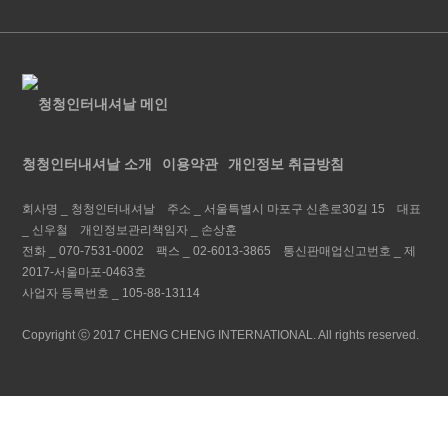
청청인터내셔날 소개
이용약관
개인정보 취급방침
회사명 _
청청인터내셔날
주소 _
서울특별시 마포구 신촌로30길 15
대표
_
신우철
개인정보관리책임자 _
손상훈
전화 _
070-7531-0002
팩스 _
02-6013-3865
통신판매업신고번호 _
제
2017-서울마포-0463호
사업자 등록번호 _
105-88-13114
Copyright ⓒ 2017 CHENG CHENG INTERNATIONAL. All rights reserved.